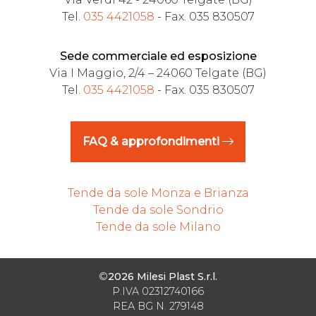
Tel.
035 4421058
- Fax. 035 830507
Sede commerciale ed esposizione
Via I Maggio, 2/4 – 24060 Telgate (BG)
Tel.
035 4421058
- Fax. 035 830507
FAQ & approfondimenti
Tende da sole Monza e Brianza
Tende da sole Sondrio
Tende da sole Milano
©
2026 Milesi Plast S.r.l.
P.IVA 02312740166
REA BG N. 279148