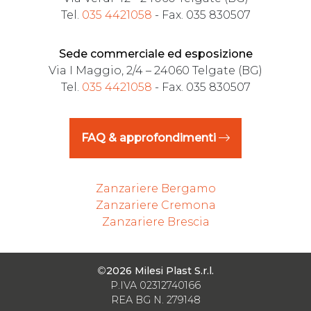
Tel.
035 4421058
- Fax. 035 830507
Sede commerciale ed esposizione
Via I Maggio, 2/4 – 24060 Telgate (BG)
Tel.
035 4421058
- Fax. 035 830507
FAQ & approfondimenti
Zanzariere Bergamo
Zanzariere Cremona
Zanzariere Brescia
©
2026 Milesi Plast S.r.l.
P.IVA 02312740166
REA BG N. 279148