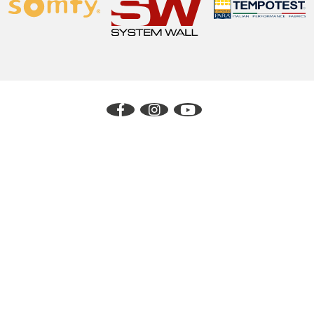
Produzione
Via Verdi 42 - 24060 Telgate (BG)
Tel.
035 4421058
- Fax. 035 830507
Sede commerciale ed esposizione
Via I Maggio, 2/4 – 24060 Telgate (BG)
Tel.
035 4421058
- Fax. 035 830507
FAQ & approfondimenti