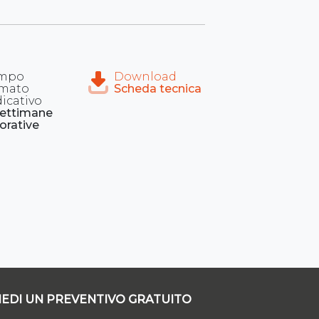
mpo
Download
imato
Scheda tecnica
dicativo
settimane
orative
IEDI UN PREVENTIVO GRATUITO