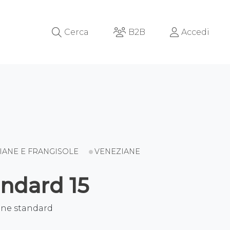
Cerca
B2B
Accedi
IANE E FRANGISOLE
VENEZIANE
andard 15
ane standard