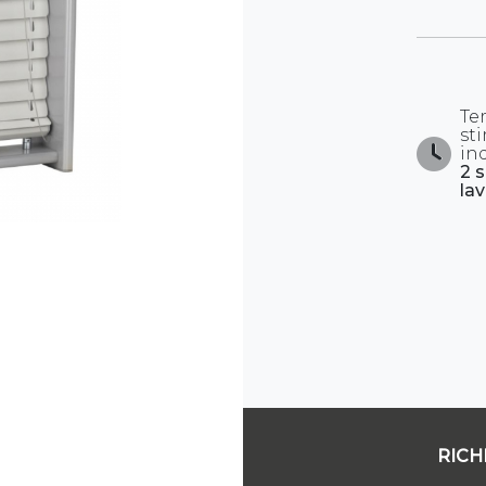
Te
st
in
2 
lav
RICH